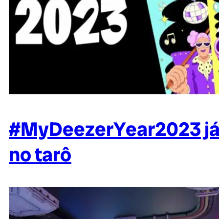
#MyDeezerYear2023 já e
no tarô