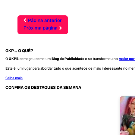
Página anterior
Próxima página
GKP... O QUÊ?
O
GKPB
começou como um
Blog de Publicidade
e se transformou no
maior por
Este é um lugar para abordar tudo o que acontece de mais interessante no me
Saiba mais
CONFIRA OS DESTAQUES DA SEMANA