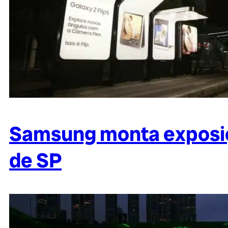
Samsung monta exposiçã
de SP