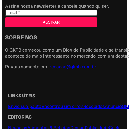
Assine nossa newsletter e cancele quando quiser.
SOBRE NÓS
O GKPB começou como um Blog de Publicidade e se transfor
acontece de mais interessante no mercado, com um destaque
Pautas somente em:
redacao@gkpb.com.br
LINKS ÚTEIS
Envie sua pauta
Encontrou um erro?
Recebidos
Anuncie
GK
EDITORIAS
Negócios
Alimentos & Bebidas
Design
Publicidade
Geek