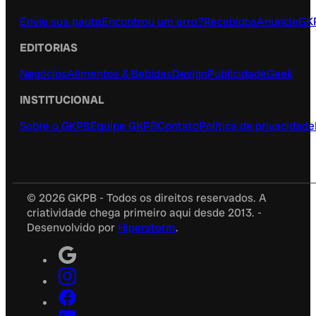
Envie sua pauta
Encontrou um erro?
Recebidos
Anuncie
GK
EDITORIAS
Negócios
Alimentos & Bebidas
Design
Publicidade
Geek
INSTITUCIONAL
Sobre o GKPB
Equipe GKPB
Contato
Política de privacidade
© 2026 GKPB - Todos os direitos reservados. A
criatividade chega primeiro aqui desde 2013. -
Desenvolvido por
Hiperstorm
.