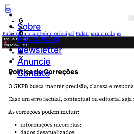
Sobre
Pular para o conteúdo principal
Pular para o rodapé
Recebidos
ROCK IN RIO 2026
COLECIONÁVEIS
Newsletter
FESTA JUNINA
NOVIDADES
Anuncie
CAMPANHAS CRIATIVAS
Política de Correções
Contato
O GKPB busca manter precisão, clareza e respons
Caso um erro factual, contextual ou editorial seja
As correções podem incluir:
informações incorretas;
dados desatualizados;