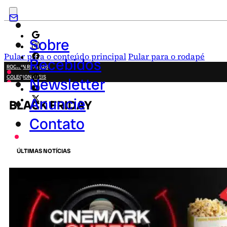
Sobre
Pular para o conteúdo principal
Pular para o rodapé
Recebidos
ROCK IN RIO 2026
COLECIONÁVEIS
Newsletter
FESTA JUNINA
NOVIDADES
Anuncie
BLACK FRIDAY
CAMPANHAS CRIATIVAS
Contato
ÚLTIMAS NOTÍCIAS