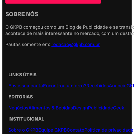
SOBRE NÓS
O GKPB começou como um Blog de Publicidade e se transfor
acontece de mais interessante no mercado, com um destaque
Pautas somente em:
redacao@gkpb.com.br
LINKS ÚTEIS
Envie sua pauta
Encontrou um erro?
Recebidos
Anuncie
GK
EDITORIAS
Negócios
Alimentos & Bebidas
Design
Publicidade
Geek
INSTITUCIONAL
Sobre o GKPB
Equipe GKPB
Contato
Política de privacidade