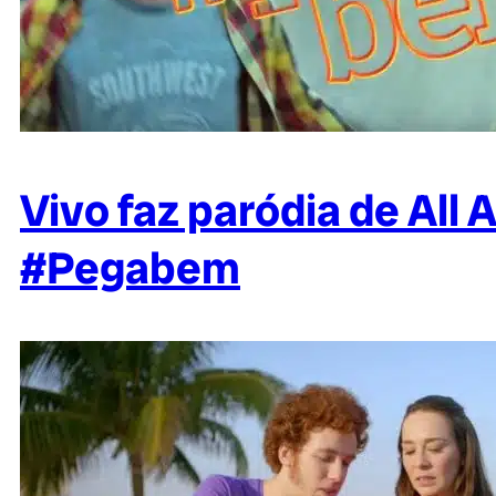
Vivo faz paródia de All
#Pegabem