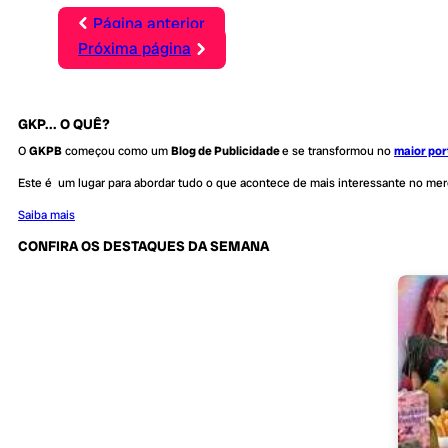
Página anterior
Próxima página
GKP... O QUÊ?
O
GKPB
começou como um
Blog de Publicidade
e se transformou no
maior por
Este é um lugar para abordar tudo o que acontece de mais interessante no me
Saiba mais
CONFIRA OS DESTAQUES DA SEMANA