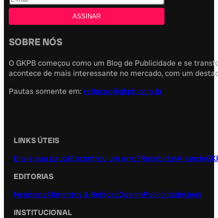
SOBRE NÓS
O GKPB começou como um Blog de Publicidade e se transfor
acontece de mais interessante no mercado, com um destaque
Pautas somente em:
redacao@gkpb.com.br
LINKS ÚTEIS
Envie sua pauta
Encontrou um erro?
Recebidos
Anuncie
GK
EDITORIAS
Negócios
Alimentos & Bebidas
Design
Publicidade
Geek
INSTITUCIONAL