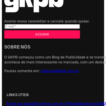
Assine nossa newsletter e cancele quando quiser.
SOBRE NÓS
O GKPB começou como um Blog de Publicidade e se transfor
acontece de mais interessante no mercado, com um destaque
Pautas somente em:
redacao@gkpb.com.br
LINKS ÚTEIS
Envie sua pauta
Encontrou um erro?
Recebidos
Anuncie
GK