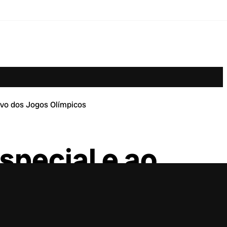
ivo dos Jogos Olímpicos
special e ao
cos