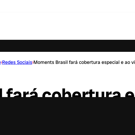
e
›
Redes Sociais
›
Moments Brasil fará cobertura especial e ao v
fará cobertura e
dos Jogos Olímpi