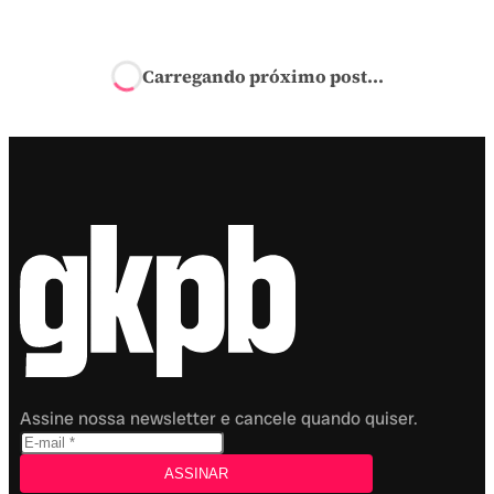
Início
›
Publicidade
›
Esporte
›
RedeTV! transmitirá Super Bow
após parceria com NFL
Esporte
RedeTV! trans
Além de transmitir o evento principal do Super Bowl,
que acontece no dia 13, a RedeTV! também exibirá
diversos conteúdos especiais
por
Victor Alexandro
em
gkpb.com.br
3 de fevereiro de 2022 às 16:13