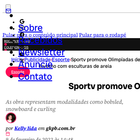
Sobre
Pular para o conteúdo principal
Pular para o rodapé
Recebidos
ROCK IN RIO 2026
COLECIONÁVEIS
Newsletter
FESTA JUNINA
Início
›
Publicidade
›
Esporte
›
Sportv promove Olimpíadas d
NOVIDADES
Anuncie
Inverno com esculturas de areia
CAMPANHAS CRIATIVAS
Esporte
Contato
Sportv promove Ol
As obra representam modalidades como bobsled,
snowboard e curling
por
Kelly Iida
em
gkpb.com.br
9 de fevereiro de 2022 às 14:48