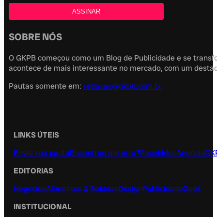
SOBRE NÓS
O GKPB começou como um Blog de Publicidade e se transfor
acontece de mais interessante no mercado, com um destaque
Pautas somente em:
redacao@gkpb.com.br
LINKS ÚTEIS
Envie sua pauta
Encontrou um erro?
Recebidos
Anuncie
GK
EDITORIAS
Negócios
Alimentos & Bebidas
Design
Publicidade
Geek
INSTITUCIONAL