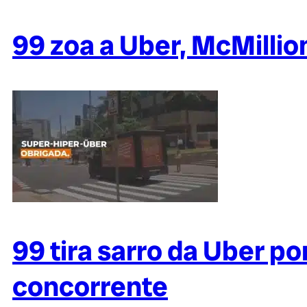
99 zoa a Uber, McMillio
99 tira sarro da Uber po
concorrente