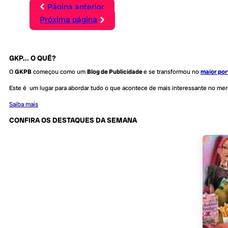
Página anterior
Próxima página
GKP... O QUÊ?
O
GKPB
começou como um
Blog de Publicidade
e se transformou no
maior por
Este é um lugar para abordar tudo o que acontece de mais interessante no me
Saiba mais
CONFIRA OS DESTAQUES DA SEMANA