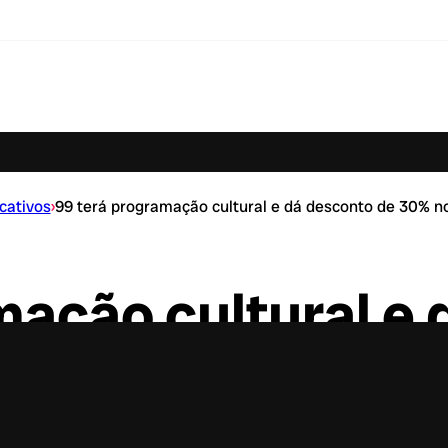
cativos
›
99 terá programação cultural e dá desconto de 30% no
mação cultural e
aniversário de S