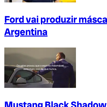
Ford vai produzir másca
Argentina
Mustang Black Shadow 