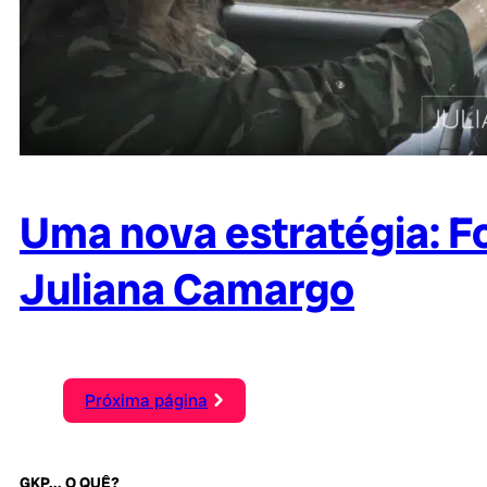
Uma nova estratégia: Fo
Juliana Camargo
Próxima página
GKP... O QUÊ?