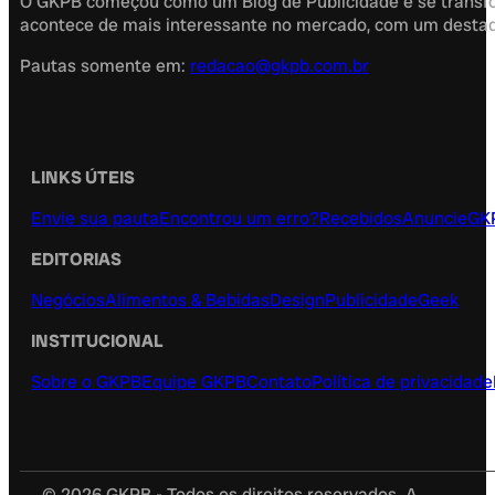
O GKPB começou como um Blog de Publicidade e se transfor
acontece de mais interessante no mercado, com um destaque
Pautas somente em:
redacao@gkpb.com.br
LINKS ÚTEIS
Envie sua pauta
Encontrou um erro?
Recebidos
Anuncie
GK
EDITORIAS
Negócios
Alimentos & Bebidas
Design
Publicidade
Geek
INSTITUCIONAL
Sobre o GKPB
Equipe GKPB
Contato
Política de privacidade
© 2026 GKPB - Todos os direitos reservados. A