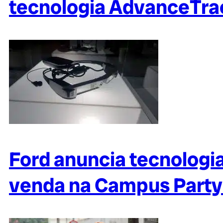
tecnologia AdvanceTra
Ford anuncia tecnologi
venda na Campus Party