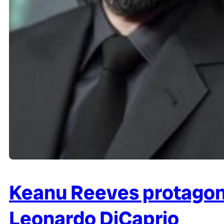
Keanu Reeves protagoni
Leonardo DiCaprio