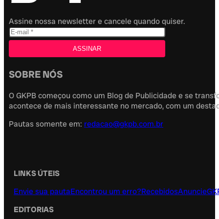
Assine nossa newsletter e cancele quando quiser.
SOBRE NÓS
O GKPB começou como um Blog de Publicidade e se transfor
acontece de mais interessante no mercado, com um destaque
Pautas somente em:
redacao@gkpb.com.br
LINKS ÚTEIS
Envie sua pauta
Encontrou um erro?
Recebidos
Anuncie
GK
EDITORIAS