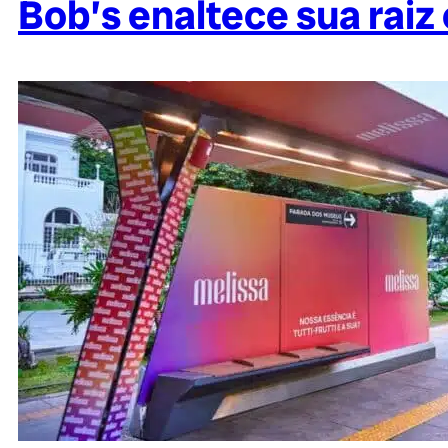
Bob’s enaltece sua raiz