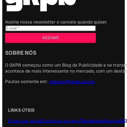
Assine nossa newsletter e cancele quando quiser.
SOBRE NÓS
O GKPB começou como um Blog de Publicidade e se transfor
acontece de mais interessante no mercado, com um destaque
Pautas somente em:
redacao@gkpb.com.br
LINKS ÚTEIS
Envie sua pauta
Encontrou um erro?
Recebidos
Anuncie
GK