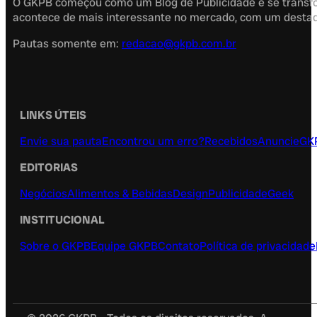
O GKPB começou como um Blog de Publicidade e se transfor
acontece de mais interessante no mercado, com um destaque
Pautas somente em:
redacao@gkpb.com.br
LINKS ÚTEIS
Envie sua pauta
Encontrou um erro?
Recebidos
Anuncie
GK
EDITORIAS
Negócios
Alimentos & Bebidas
Design
Publicidade
Geek
INSTITUCIONAL
Sobre o GKPB
Equipe GKPB
Contato
Política de privacidade