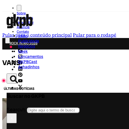
Sobre
Recebidos
Newsletter
Anuncie
Contato
Pular para o conteúdo principal
Pular para o rodapé
Início
Publicidade
ROCK IN RIO 2026
Negócios
COLECIONÁVEIS
Geek
Lançamentos
FESTA JUNINA
VANS
GKPBCast
NOVIDADES
Achadinhos
CAMPANHAS CRIATIVAS
ÚLTIMAS NOTÍCIAS
Buscar no GKPB
Searcvh
×