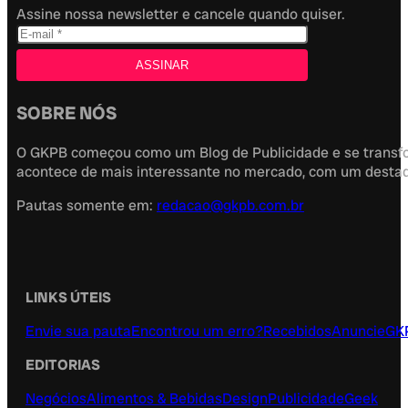
Assine nossa newsletter e cancele quando quiser.
SOBRE NÓS
O GKPB começou como um Blog de Publicidade e se transfor
acontece de mais interessante no mercado, com um destaque
Pautas somente em:
redacao@gkpb.com.br
LINKS ÚTEIS
Envie sua pauta
Encontrou um erro?
Recebidos
Anuncie
GK
EDITORIAS
Negócios
Alimentos & Bebidas
Design
Publicidade
Geek