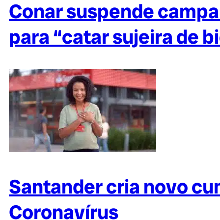
Conar suspende campanh
para “catar sujeira de b
Santander cria novo cu
Coronavírus