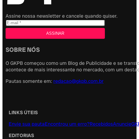
Assine nossa newsletter e cancele quando quiser.
SOBRE NÓS
O GKPB começou como um Blog de Publicidade e se transfor
acontece de mais interessante no mercado, com um destaque
Pautas somente em:
redacao@gkpb.com.br
LINKS ÚTEIS
Envie sua pauta
Encontrou um erro?
Recebidos
Anuncie
GK
EDITORIAS