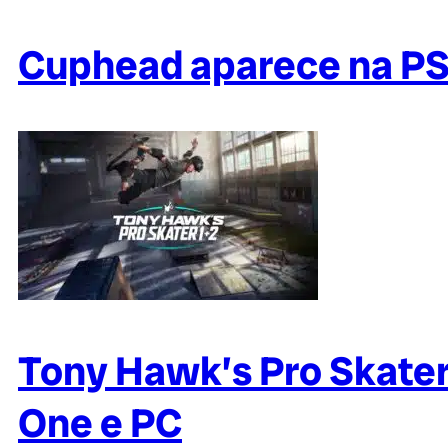
Cuphead aparece na PS
Tony Hawk’s Pro Skater
One e PC