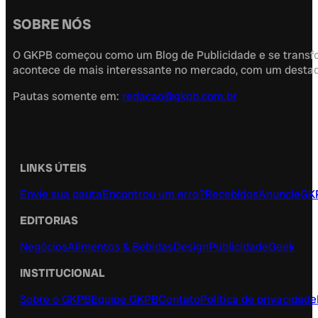
SOBRE NÓS
O GKPB começou como um Blog de Publicidade e se transfor
acontece de mais interessante no mercado, com um destaque
Pautas somente em:
redacao@gkpb.com.br
LINKS ÚTEIS
Envie sua pauta
Encontrou um erro?
Recebidos
Anuncie
GK
EDITORIAS
Negócios
Alimentos & Bebidas
Design
Publicidade
Geek
INSTITUCIONAL
Sobre o GKPB
Equipe GKPB
Contato
Política de privacidade