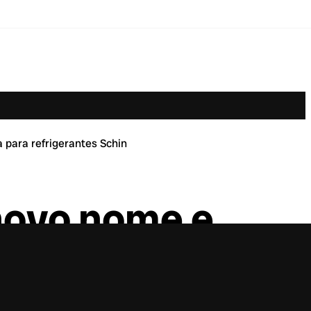
 para refrigerantes Schin
 novo nome e
es Schin