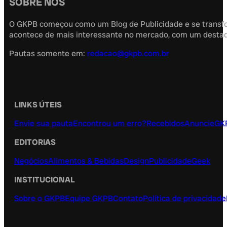
SOBRE NÓS
O GKPB começou como um Blog de Publicidade e se transfor
acontece de mais interessante no mercado, com um destaque
Pautas somente em:
redacao@gkpb.com.br
LINKS ÚTEIS
Envie sua pauta
Encontrou um erro?
Recebidos
Anuncie
GK
EDITORIAS
Negócios
Alimentos & Bebidas
Design
Publicidade
Geek
INSTITUCIONAL
Sobre o GKPB
Equipe GKPB
Contato
Política de privacidade