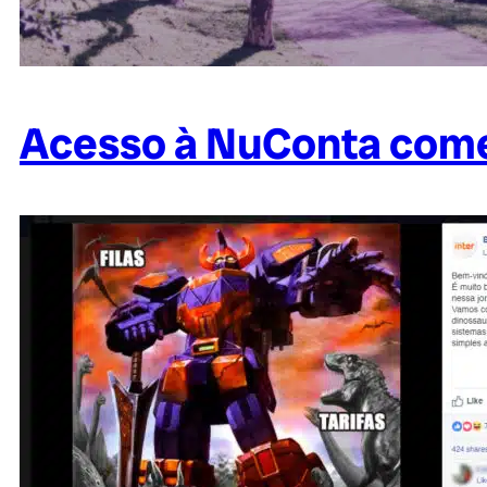
Acesso à NuConta começ