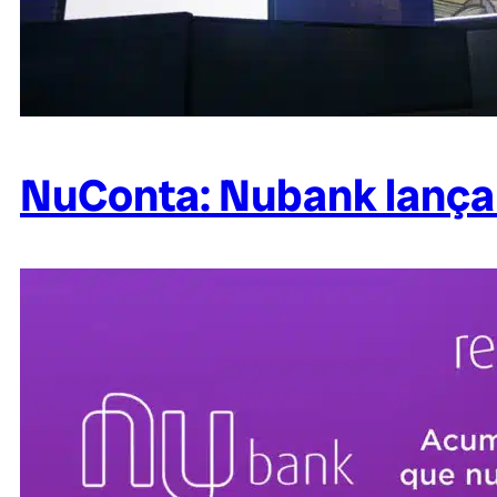
NuConta: Nubank lança s