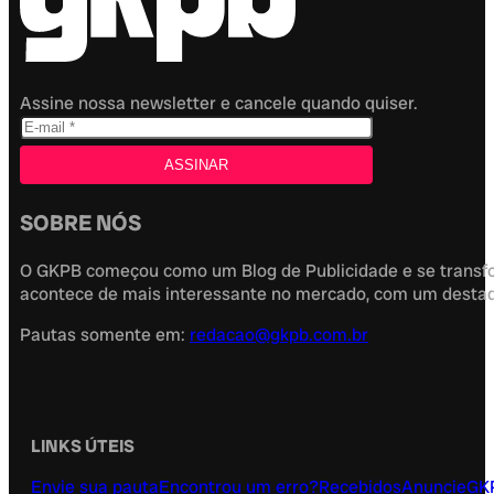
Assine nossa newsletter e cancele quando quiser.
SOBRE NÓS
O GKPB começou como um Blog de Publicidade e se transfor
acontece de mais interessante no mercado, com um destaque
Pautas somente em:
redacao@gkpb.com.br
LINKS ÚTEIS
Envie sua pauta
Encontrou um erro?
Recebidos
Anuncie
GK