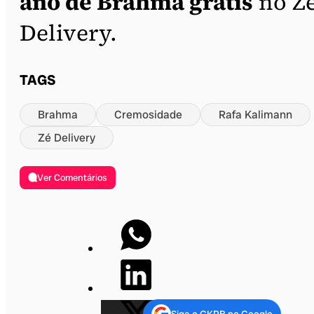
ano de Brahma grátis
no Z
Delivery.
TAGS
Brahma
Cremosidade
Rafa Kalimann
Zé Delivery
Ver Comentários
Siga o GKPB no Google