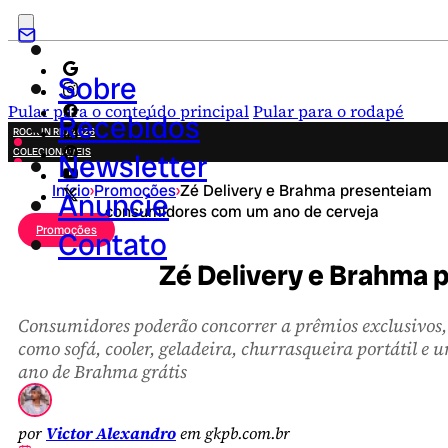
Sobre
Pular para o conteúdo principal
Pular para o rodapé
Recebidos
ROCK IN RIO 2026
COLECIONÁVEIS
Newsletter
FESTA JUNINA
Início
›
Promoções
›
Zé Delivery e Brahma presenteiam
NOVIDADES
Anuncie
consumidores com um ano de cerveja
CAMPANHAS CRIATIVAS
Promoções
Contato
Zé Delivery e Brahma 
Consumidores poderão concorrer a prêmios exclusivos,
como sofá, cooler, geladeira, churrasqueira portátil e 
ano de Brahma grátis
por
Victor Alexandro
em gkpb.com.br