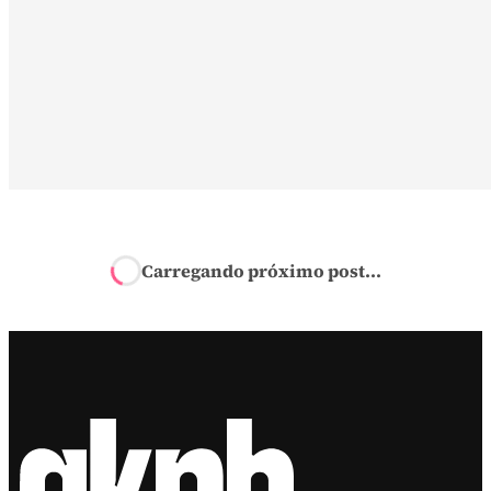
Início
›
Promoções
›
iFood: Campanha com Gil do Vigor prom
1 ano de delivery grátis
Promoções
iFood: Campanha com
Nova promoção "1 Ano de iFood Grátis" premiará 31
pessoas com R$ 1.500 por 12 meses para pedidos no
aplicativo de delivery