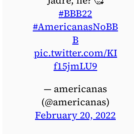
Jadré, né? 🥰
#BBB22
#AmericanasNoBB
B
pic.twitter.com/KI
f15jmLU9
— americanas
(@americanas)
February 20, 2022