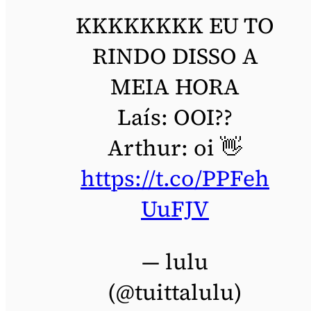
KKKKKKKK EU TO
RINDO DISSO A
MEIA HORA
Laís: OOI??
Arthur: oi 👋
https://t.co/PPFeh
UuFJV
— lulu
(@tuittalulu)