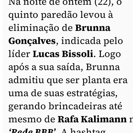
Na noite de ontem (22), o
quinto paredão levou à
eliminação de
Brunna
Gonçalves
, indicada pelo
líder
Lucas Bissoli
. Logo
após a sua saída, Brunna
admitiu que ser planta era
uma de suas estratégias,
gerando brincadeiras até
mesmo de
Rafa Kalimann
‘Rede BBB’
. A hashtag