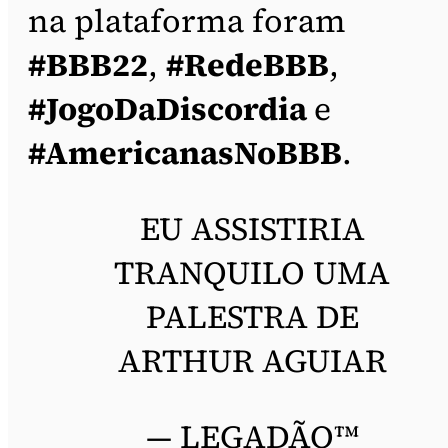
na plataforma foram
#BBB22
,
#RedeBBB
,
#JogoDaDiscordia
e
#AmericanasNoBBB
.
EU ASSISTIRIA
TRANQUILO UMA
PALESTRA DE
ARTHUR AGUIAR
— LEGADÃO™