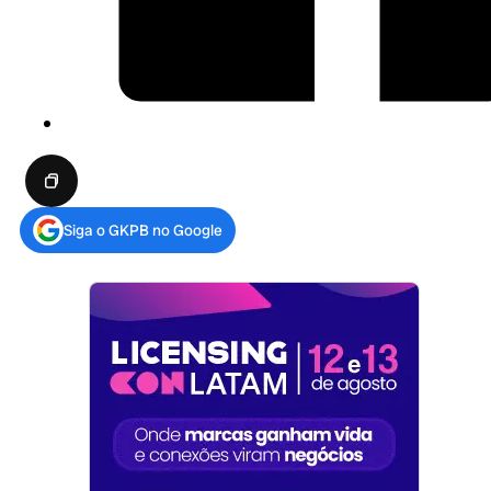
Siga o GKPB no Google