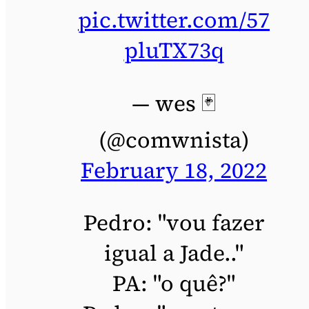
pic.twitter.com/57
pluTX73q
— wes 🃏
(@comwnista)
February 18, 2022
Pedro: "vou fazer
igual a Jade.."
PA: "o quê?"