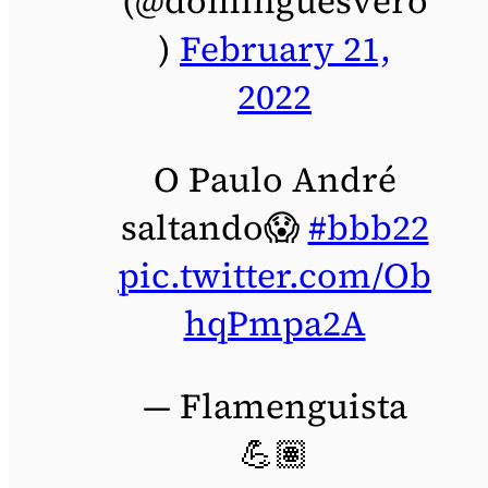
(@dominguesvero
)
February 21,
2022
O Paulo André
saltando😱
#bbb22
pic.twitter.com/Ob
hqPmpa2A
— Flamenguista
💪🏽