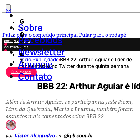
Sobre
Pular para o conteúdo principal
Pular para o rodapé
Recebidos
ROCK IN RIO 2026
COLECIONÁVEIS
Newsletter
FESTA JUNINA
Início
›
Publicidade
›
BBB 22: Arthur Aguiar é líder de
NOVIDADES
Anuncie
comentários no Twitter durante quinta semana
CAMPANHAS CRIATIVAS
Publicidade
Contato
BBB 22: Arthur Aguiar é l
Além de Arthur Aguiar, as participantes Jade Picon,
Linn da Quebrada, Maria e Brunna, também foram
assuntos mais comentados sobre BBB 22
por
Victor Alexandro
em
gkpb.com.br