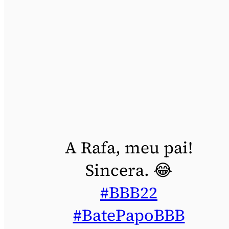
A Rafa, meu pai!
Sincera. 😂
#BBB22
#BatePapoBBB