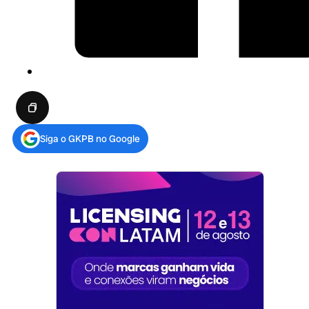
Siga o GKPB no Google