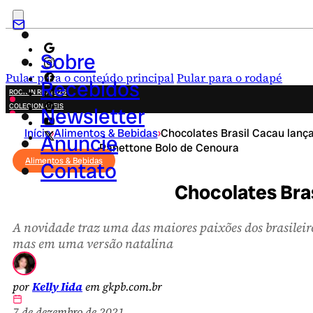
Sobre
Pular para o conteúdo principal
Pular para o rodapé
Recebidos
ROCK IN RIO 2026
COLECIONÁVEIS
Newsletter
FESTA JUNINA
Início
›
Alimentos & Bebidas
›
Chocolates Brasil Cacau lanç
NOVIDADES
Anuncie
Panettone Bolo de Cenoura
CAMPANHAS CRIATIVAS
Alimentos & Bebidas
Contato
Chocolates Bra
A novidade traz uma das maiores paixões dos brasileir
mas em uma versão natalina
por
Kelly Iida
em gkpb.com.br
7 de dezembro de 2021