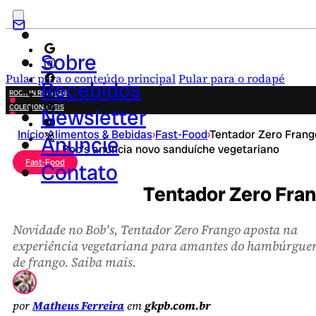
Sobre
Pular para o conteúdo principal
Pular para o rodapé
Recebidos
ROCK IN RIO 2026
COLECIONÁVEIS
Newsletter
FESTA JUNINA
Início
›
Alimentos & Bebidas
›
Fast-Food
›
Tentador Zero Frang
NOVIDADES
Anuncie
Bob's anuncia novo sanduíche vegetariano
CAMPANHAS CRIATIVAS
Fast-Food
Contato
Tentador Zero Fran
Novidade no Bob's, Tentador Zero Frango aposta na
experiência vegetariana para amantes do hambúrgue
de frango. Saiba mais.
por
Matheus Ferreira
em
gkpb.com.br