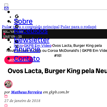
Sobre
Pular para o conteúdo principal
Pular para o rodapé
Recebidos
ROCK IN RIO 2026
COLECIONÁVEIS
Newsletter
FESTA JUNINA
Início
›
GKPB Em Vídeo
›
Ovos Lacta, Burger King pela
NOVIDADES
Anuncie
Neutralidade e Cara ou Coroa McDonald’s | GKPB Em Víd
CAMPANHAS CRIATIVAS
#161
Contato
GKPB Em Vídeo
Ovos Lacta, Burger King pela Ne
por
Matheus Ferreira
em gkpb.com.br
27 de janeiro de 2018