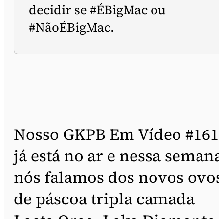
decidir se #ÉBigMac ou
#NãoÉBigMac.
Nosso GKPB Em Vídeo #161
já está no ar e nessa seman
nós falamos dos novos ovo
de páscoa tripla camada