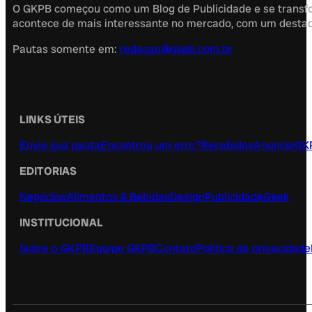
O GKPB começou como um Blog de Publicidade e se transfor
acontece de mais interessante no mercado, com um destaque
Pautas somente em:
redacao@gkpb.com.br
LINKS ÚTEIS
Envie sua pauta
Encontrou um erro?
Recebidos
Anuncie
GK
EDITORIAS
Negócios
Alimentos & Bebidas
Design
Publicidade
Geek
INSTITUCIONAL
Sobre o GKPB
Equipe GKPB
Contato
Política de privacidade