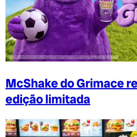
McShake do Grimace re
edição limitada