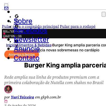
Sobre
Pular para o conteúdo principal
Pular para o rodapé
Recebidos
ROCK IN RIO 2026
COLECIONÁVEIS
Newsletter
FESTA JUNINA
Início
›
Alimentos & Bebidas
›
Burger King amplia parceria c
NOVIDADES
Anuncie
Nutella e anuncia novas sobremesas no cardápio
CAMPANHAS CRIATIVAS
Alimentos & Bebidas
Contato
Burger King amplia parceri
Rede amplia sua linha de produtos premium com a
primeira colaboração de Nutella com shakes no Brasil
por
Yuri Teixeira
em gkpb.com.br
3 de junho de 2026