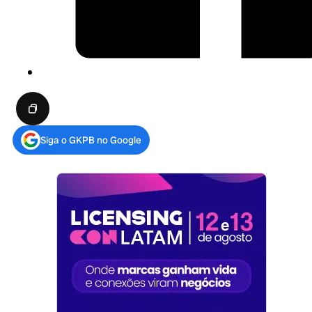
Siga o GKPB no Google