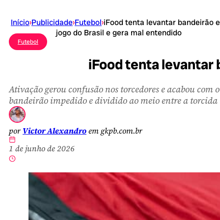
Início
›
Publicidade
›
Futebol
›
iFood tenta levantar bandeirão 
jogo do Brasil e gera mal entendido
Futebol
iFood tenta levantar 
Ativação gerou confusão nos torcedores e acabou com o
bandeirão impedido e dividido ao meio entre a torcida
por
Victor Alexandro
em gkpb.com.br
1 de junho de 2026