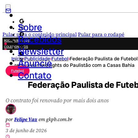
Sobre
Pular para o conteúdo principal
Pular para o rodapé
Recebidos
ROCK IN RIO 2026
COLECIONÁVEIS
Newsletter
FESTA JUNINA
Início
›
Publicidade
›
Futebol
›
Federação Paulista de Futebol
NOVIDADES
Anuncie
renova naming rights do Paulistão com a Casas Bahia
CAMPANHAS CRIATIVAS
Futebol
Contato
Federação Paulista de Futeb
O contrato foi renovado por mais dois anos
por
Felipe Vaz
em gkpb.com.br
3 de junho de 2026