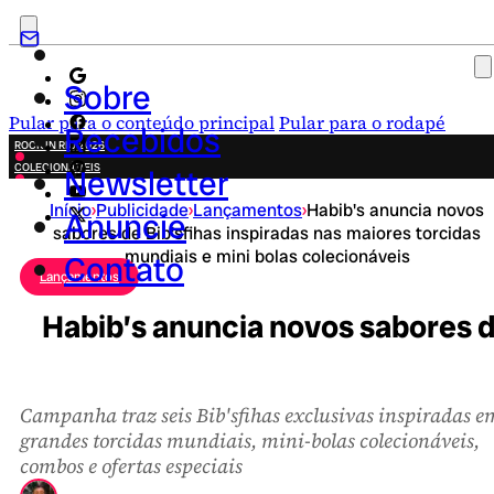
Sobre
Pular para o conteúdo principal
Pular para o rodapé
Recebidos
ROCK IN RIO 2026
COLECIONÁVEIS
Newsletter
FESTA JUNINA
Início
›
Publicidade
›
Lançamentos
›
Habib's anuncia novos
NOVIDADES
Anuncie
sabores de Bib'sfihas inspiradas nas maiores torcidas
CAMPANHAS CRIATIVAS
mundiais e mini bolas colecionáveis
Contato
Lançamentos
Habib’s anuncia novos sabores de
Campanha traz seis Bib'sfihas exclusivas inspiradas e
grandes torcidas mundiais, mini-bolas colecionáveis,
combos e ofertas especiais