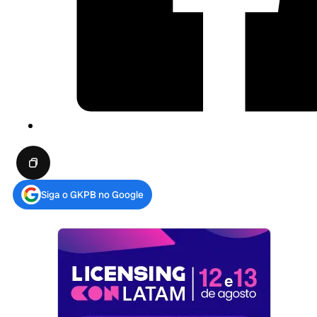
Siga o GKPB no Google