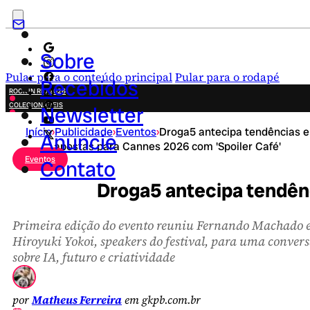
Sobre
Pular para o conteúdo principal
Pular para o rodapé
Recebidos
ROCK IN RIO 2026
COLECIONÁVEIS
Newsletter
FESTA JUNINA
Início
›
Publicidade
›
Eventos
›
Droga5 antecipa tendências e
NOVIDADES
Anuncie
apostas para Cannes 2026 com 'Spoiler Café'
CAMPANHAS CRIATIVAS
Eventos
Contato
Droga5 antecipa tendênc
Primeira edição do evento reuniu Fernando Machado 
Hiroyuki Yokoi, speakers do festival, para uma conver
sobre IA, futuro e criatividade
por
Matheus Ferreira
em gkpb.com.br