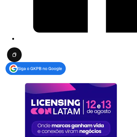
Siga o GKPB no Google