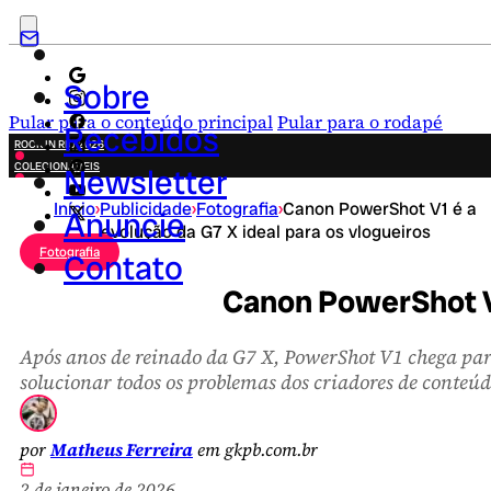
Sobre
Pular para o conteúdo principal
Pular para o rodapé
Recebidos
ROCK IN RIO 2026
COLECIONÁVEIS
Newsletter
FESTA JUNINA
Início
›
Publicidade
›
Fotografia
›
Canon PowerShot V1 é a
NOVIDADES
Anuncie
evolução da G7 X ideal para os vlogueiros
CAMPANHAS CRIATIVAS
Fotografia
Contato
Canon PowerShot V1
Após anos de reinado da G7 X, PowerShot V1 chega pa
solucionar todos os problemas dos criadores de conteú
por
Matheus Ferreira
em gkpb.com.br
2 de janeiro de 2026