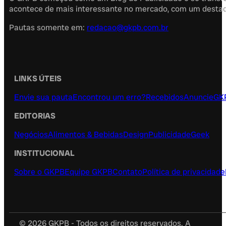
acontece de mais interessante no mercado, com um destaque
Pautas somente em:
redacao@gkpb.com.br
LINKS ÚTEIS
Envie sua pauta
Encontrou um erro?
Recebidos
Anuncie
GK
EDITORIAS
Negócios
Alimentos & Bebidas
Design
Publicidade
Geek
INSTITUCIONAL
Sobre o GKPB
Equipe GKPB
Contato
Política de privacidade
© 2026 GKPB - Todos os direitos reservados. A