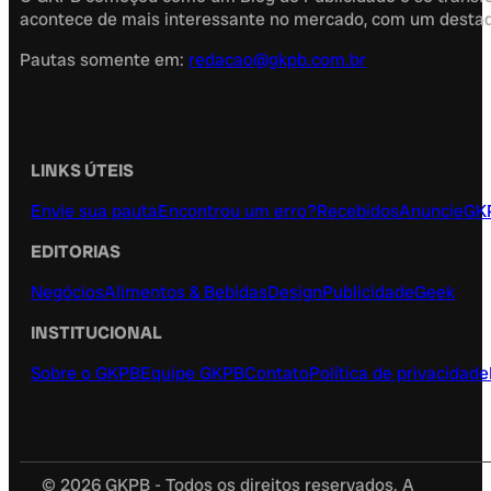
acontece de mais interessante no mercado, com um destaque
Pautas somente em:
redacao@gkpb.com.br
LINKS ÚTEIS
Envie sua pauta
Encontrou um erro?
Recebidos
Anuncie
GK
EDITORIAS
Negócios
Alimentos & Bebidas
Design
Publicidade
Geek
INSTITUCIONAL
Sobre o GKPB
Equipe GKPB
Contato
Política de privacidade
© 2026 GKPB - Todos os direitos reservados. A