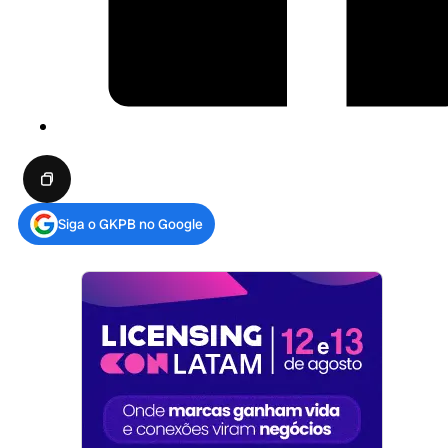
Siga o GKPB no Google