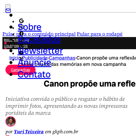
Sobre
Pular para o conteúdo principal
Pular para o rodapé
Recebidos
ROCK IN RIO 2026
COLECIONÁVEIS
Newsletter
FESTA JUNINA
Início
›
Publicidade
›
Campanhas
›
Canon propõe uma reflexã
NOVIDADES
Anuncie
sobre o valor das memórias em nova campanha
CAMPANHAS CRIATIVAS
Campanhas
Contato
Canon propõe uma refle
Iniciativa convida o público a resgatar o hábito de
imprimir fotos, apresentando as novas impressoras
portáteis da marca
por
Yuri Teixeira
em gkpb.com.br