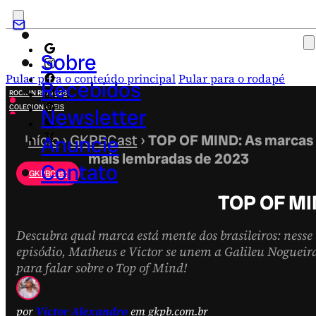
Sobre
Pular para o conteúdo principal
Pular para o rodapé
Recebidos
ROCK IN RIO 2026
COLECIONÁVEIS
Newsletter
FESTA JUNINA
NOVIDADES
Início
Anuncie
›
GKPBCast
›
TOP OF MIND: As marcas
CAMPANHAS CRIATIVAS
mais lembradas de 2023
Contato
GKPBCast
TOP OF MI
Descubra qual marca está mente dos brasileiros: nesse
episódio, Matheus e Victor se unem a Galileu Nogueir
para falar sobre o Top of Mind!
por
Victor Alexandro
em gkpb.com.br