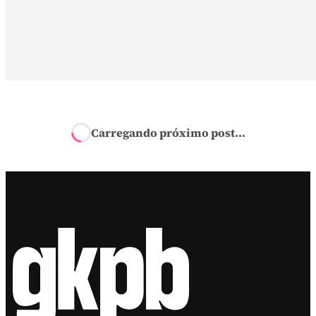
Início
GKPBCast
Alavancando negócios de cria
Nesse episódio do GKPBcast, Matheus e Victor
conversam com Lucas Rossi, da Ambev, sobre o projeto
InPulso. Ouça já!
por
Victor Alexandro
em gkpb.com.br
24 de novembro de 2023