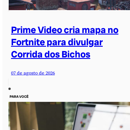
Prime Video cria mapa no
Fortnite para divulgar
Corrida dos Bichos
07 de agosto de 2026
PARA VOCÊ