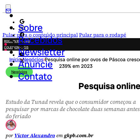
Sobre
Pular para o conteúdo principal
Pular para o rodapé
Recebidos
ROCK IN RIO 2026
COLECIONÁVEIS
Newsletter
FESTA JUNINA
Início
›
Negócios
›
Pesquisa online por ovos de Páscoa cresc
NOVIDADES
Anuncie
239% em 2023
CAMPANHAS CRIATIVAS
Negócios
Contato
Pesquisa onlin
Estudo da Tunad revela que o consumidor começou a
pesquisar por marcas de chocolate duas semanas antes
do feriado
por
Victor Alexandro
em
gkpb.com.br