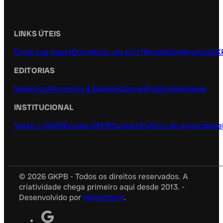
LINKS ÚTEIS
Envie sua pauta
Encontrou um erro?
Recebidos
Anuncie
GK
EDITORIAS
Negócios
Alimentos & Bebidas
Design
Publicidade
Geek
INSTITUCIONAL
Sobre o GKPB
Equipe GKPB
Contato
Política de privacidade
© 2026 GKPB - Todos os direitos reservados. A
criatividade chega primeiro aqui desde 2013. -
Desenvolvido por
Hiperstorm
.