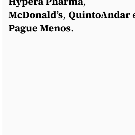
Hypera Pharma
,
McDonald’s
,
QuintoAndar
Pague Menos
.