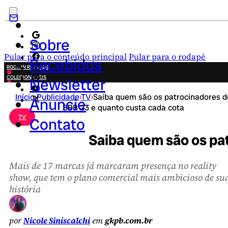
Sobre
Pular para o conteúdo principal
Pular para o rodapé
Recebidos
ROCK IN RIO 2026
COLECIONÁVEIS
Newsletter
FESTA JUNINA
Início
›
Publicidade
›
TV
›
Saiba quem são os patrocinadores d
NOVIDADES
Anuncie
BBB 23 e quanto custa cada cota
CAMPANHAS CRIATIVAS
TV
Contato
Saiba quem são os pa
Mais de 17 marcas já marcaram presença no reality
show, que tem o plano comercial mais ambicioso de su
história
por
Nicole Siniscalchi
em
gkpb.com.br