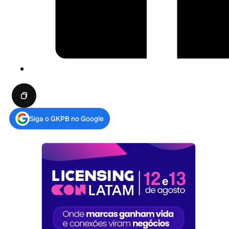
Siga o GKPB no Google