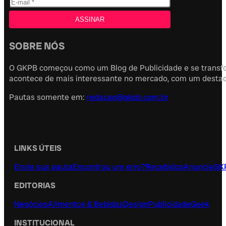
SOBRE NÓS
O GKPB começou como um Blog de Publicidade e se transfor
acontece de mais interessante no mercado, com um destaque
Pautas somente em:
redacao@gkpb.com.br
LINKS ÚTEIS
Envie sua pauta
Encontrou um erro?
Recebidos
Anuncie
GK
EDITORIAS
Negócios
Alimentos & Bebidas
Design
Publicidade
Geek
INSTITUCIONAL