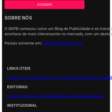
SOBRE NÓS
O GKPB começou como um Blog de Publicidade e se transfor
acontece de mais interessante no mercado, com um destaque
Pautas somente em:
redacao@gkpb.com.br
LINKS ÚTEIS
Envie sua pauta
Encontrou um erro?
Recebidos
Anuncie
GK
EDITORIAS
Negócios
Alimentos & Bebidas
Design
Publicidade
Geek
INSTITUCIONAL