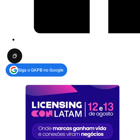
Siga o GKPB no Google