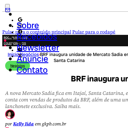
Sobre
Pular para o conteúdo principal
Pular para o rodapé
Recebidos
ROCK IN RIO 2026
COLECIONÁVEIS
Newsletter
FESTA JUNINA
Início
›
Negócios
›
BRF inaugura unidade de Mercato Sadia 
NOVIDADES
Anuncie
Santa Catarina
CAMPANHAS CRIATIVAS
Negócios
Contato
BRF inaugura u
A nova Mercato Sadia fica em Itajaí, Santa Catarina, e
conta com vendas de produtos da BRF, além de uma u
lanchonete exclusiva. Saiba mais.
por
Kelly Iida
em gkpb.com.br