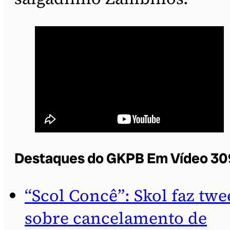
Destaques do GKPB Em Vídeo 30
“Scol Concê”: Skol faz twe
sobre cancelamento de