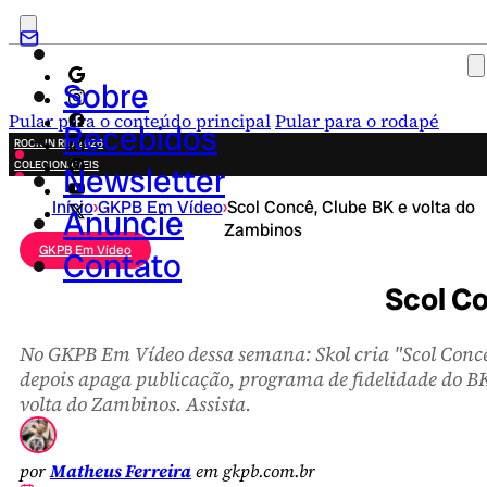
Sobre
Pular para o conteúdo principal
Pular para o rodapé
Recebidos
ROCK IN RIO 2026
COLECIONÁVEIS
Newsletter
FESTA JUNINA
Início
›
GKPB Em Vídeo
›
Scol Concê, Clube BK e volta do
NOVIDADES
Anuncie
Zambinos
CAMPANHAS CRIATIVAS
GKPB Em Vídeo
Contato
Scol Co
No GKPB Em Vídeo dessa semana: Skol cria "Scol Concê
depois apaga publicação, programa de fidelidade do BK
volta do Zambinos. Assista.
por
Matheus Ferreira
em gkpb.com.br