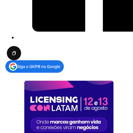
Siga o GKPB no Google