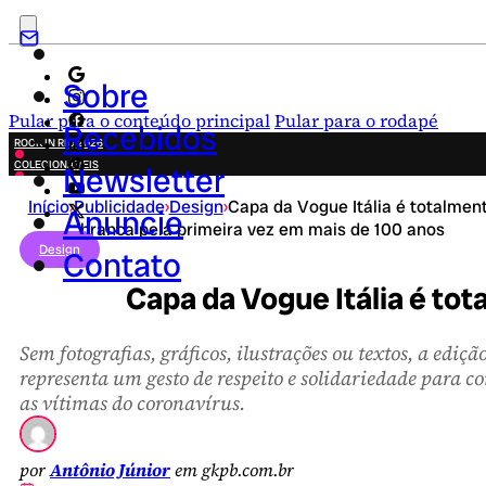
Sobre
Pular para o conteúdo principal
Pular para o rodapé
Recebidos
ROCK IN RIO 2026
COLECIONÁVEIS
Newsletter
FESTA JUNINA
Início
›
Publicidade
›
Design
›
Capa da Vogue Itália é totalmen
NOVIDADES
Anuncie
branca pela primeira vez em mais de 100 anos
CAMPANHAS CRIATIVAS
Design
Contato
Capa da Vogue Itália é to
Sem fotografias, gráficos, ilustrações ou textos, a ediçã
representa um gesto de respeito e solidariedade para c
as vítimas do coronavírus.
por
Antônio Júnior
em gkpb.com.br