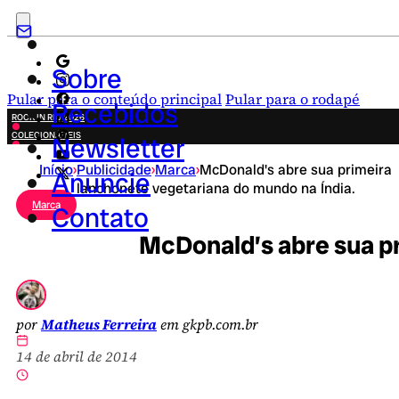
Sobre
Pular para o conteúdo principal
Pular para o rodapé
Recebidos
ROCK IN RIO 2026
COLECIONÁVEIS
Newsletter
FESTA JUNINA
Início
›
Publicidade
›
Marca
›
McDonald's abre sua primeira
NOVIDADES
Anuncie
lanchonete vegetariana do mundo na Índia.
CAMPANHAS CRIATIVAS
Marca
Contato
McDonald’s abre sua pr
por
Matheus Ferreira
em gkpb.com.br
14 de abril de 2014