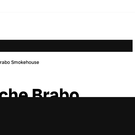
 Brabo Smokehouse
íche Brabo