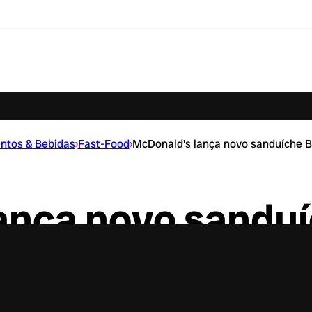
ntos & Bebidas
›
Fast-Food
›
McDonald's lança novo sanduíche
ança novo sandu
Smokehouse