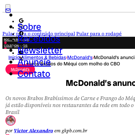
Sobre
Pular para o conteúdo principal
Pular para o rodapé
Recebidos
ROCK IN RIO 2026
COLECIONÁVEIS
Newsletter
FESTA JUNINA
Início
›
Alimentos & Bebidas
›
McDonald's
›
McDonald's anunci
NOVIDADES
Anuncie
novos Brabos do Méqui com molho do CBO
CAMPANHAS CRIATIVAS
McDonald's
Contato
McDonald’s anunc
Os novos Brabos Brabíssimos de Carne e Frango do Mé
já estão disponíveis nos restaurantes da rede em todo o
Brasil
por
Victor Alexandro
em gkpb.com.br