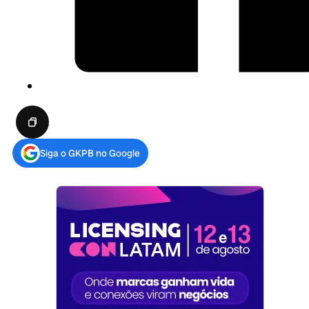
Siga o GKPB no Google