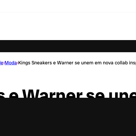
de
›
Moda
›
Kings Sneakers e Warner se unem em nova collab ins
s e Warner se u
spirada em Tom e