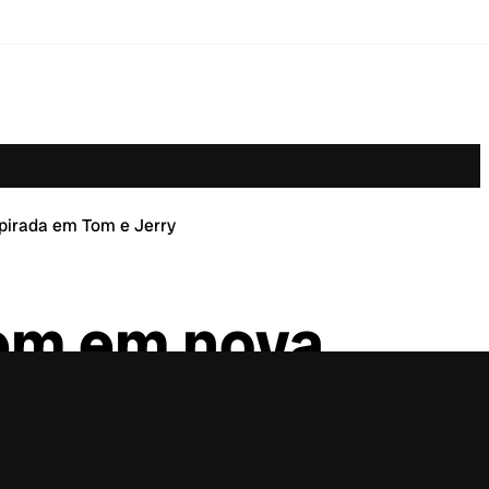
pirada em Tom e Jerry
nem em nova
 Jerry