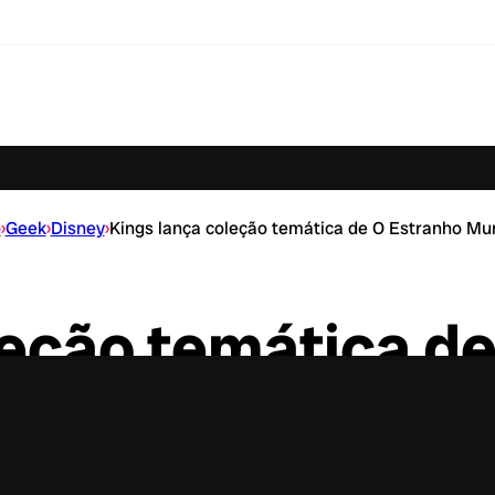
o
›
Geek
›
Disney
›
Kings lança coleção temática de O Estranho Mu
leção temática d
Mundo de Jack