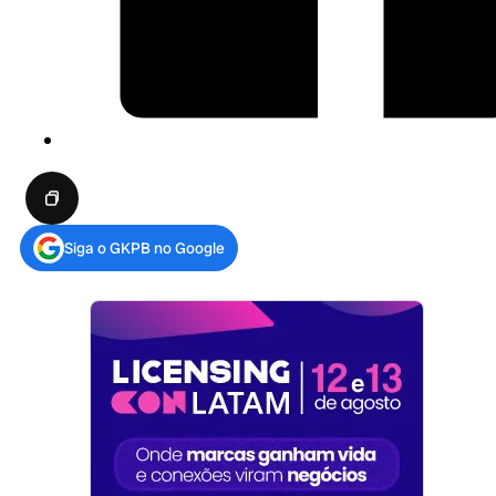
Siga o GKPB no Google