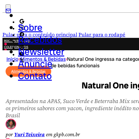
Sobre
Pular para o conteúdo principal
Pular para o rodapé
Recebidos
ROCK IN RIO 2026
COLECIONÁVEIS
Newsletter
FESTA JUNINA
Início
›
Alimentos & Bebidas
›
Natural One ingressa na catego
NOVIDADES
Anuncie
de bebidas funcionais
CAMPANHAS CRIATIVAS
Alimentos & Bebidas
Contato
Natural One in
Apresentados na APAS, Suco Verde e Beterraba Mix ser
os primeiros sabores com yacon, ingrediente inédito no
Brasil
por
Yuri Teixeira
em gkpb.com.br